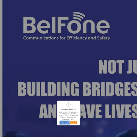
?
Language Redirect
Your browser language is
en-US@posix, but this
page is in pt. Would you
like to visit our en-
US@posix site?
Yes, visit!
Cancel