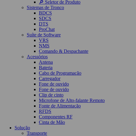
🔎 Seletor de Produto
Sistemas de Tronco
BDCS
SDCS
DTS
ProChat
Suíte de Software
VRS
NMS
Comando & Despachante
Acessórios
Antena
Bateria
Cabo de Programação
Carregador
Fone de ouvido
Fone de ouvido
Clip de cinto
Microfone de Alto-falante Remoto
Fonte de Alimentação
RFDS
Componentes RF
Cinta de Mão
Solução
Transporte