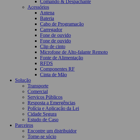
Comando & Despachante
Acessórios
Antena
Bateria
Cabo de Programação
Carregador
Fone de ouvido
Fone de ouvido
Clip de cinto
Microfone de Alto-falante Remoto
Fonte de Alimentação
RFDS
Componentes RF
Cinta de Mão
Solução
Transporte
Comercial
Serviços Públicos
Resposta a Emergências
Polícia e Aplicação da Lei
Cidade Segura
Estudo de Caso
Parceiros
Encontre um distribuidor
Torne-se sócio