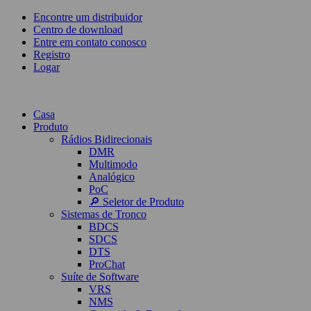
Encontre um distribuidor
Centro de download
Entre em contato conosco
Registro
Logar
Casa
Produto
Rádios Bidirecionais
DMR
Multimodo
Analógico
PoC
🔎 Seletor de Produto
Sistemas de Tronco
BDCS
SDCS
DTS
ProChat
Suíte de Software
VRS
NMS