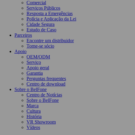
Comercial
Serviços Públicos
Resposta a Emergências
Polícia e Aplicação da Lei
Cidade Segura
Estudo de Caso
Parceiros
Encontre um distribuidor
Torne-se sócio
Apoio
OEM/ODM
Serviço
Apoio geral
Garantia
Perguntas frequentes
Centro de download
Sobre o BelFone
Centro de Notícias
Sobre o BelFone
Marca
Cultura
História
VR Showroom
Vídeos