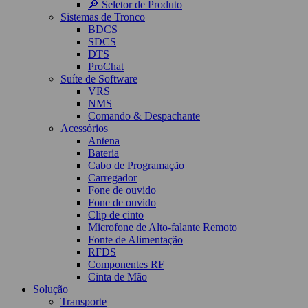
🔎 Seletor de Produto
Sistemas de Tronco
BDCS
SDCS
DTS
ProChat
Suíte de Software
VRS
NMS
Comando & Despachante
Acessórios
Antena
Bateria
Cabo de Programação
Carregador
Fone de ouvido
Fone de ouvido
Clip de cinto
Microfone de Alto-falante Remoto
Fonte de Alimentação
RFDS
Componentes RF
Cinta de Mão
Solução
Transporte