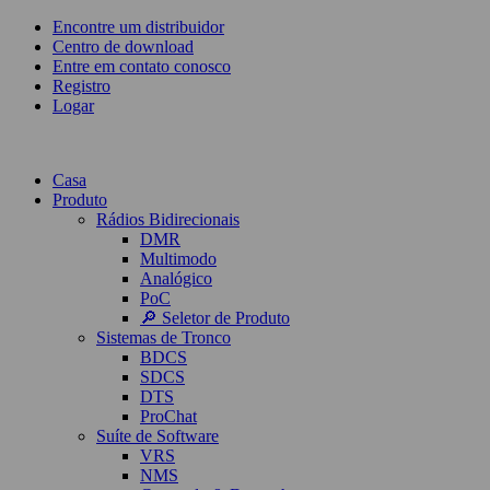
Encontre um distribuidor
Centro de download
Entre em contato conosco
Registro
Logar
Casa
Produto
Rádios Bidirecionais
DMR
Multimodo
Analógico
PoC
🔎 Seletor de Produto
Sistemas de Tronco
BDCS
SDCS
DTS
ProChat
Suíte de Software
VRS
NMS