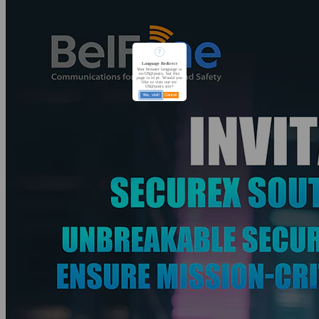
?
Language Redirect
Your browser language is
en-US@posix, but this
page is in pt. Would you
like to visit our en-
US@posix site?
Yes, visit!
Cancel