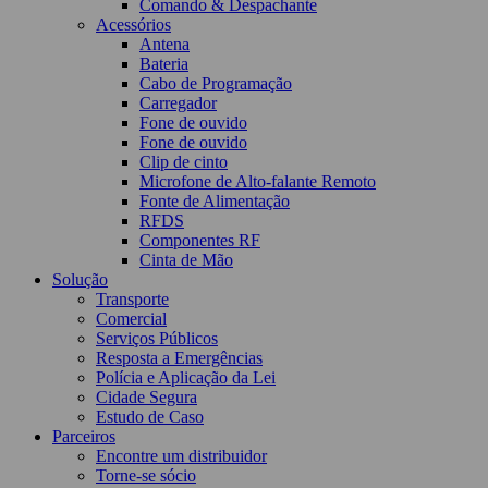
Comando & Despachante
Acessórios
Antena
Bateria
Cabo de Programação
Carregador
Fone de ouvido
Fone de ouvido
Clip de cinto
Microfone de Alto-falante Remoto
Fonte de Alimentação
RFDS
Componentes RF
Cinta de Mão
Solução
Transporte
Comercial
Serviços Públicos
Resposta a Emergências
Polícia e Aplicação da Lei
Cidade Segura
Estudo de Caso
Parceiros
Encontre um distribuidor
Torne-se sócio