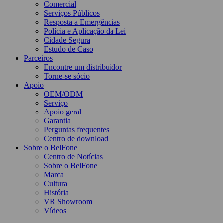
Comercial
Serviços Públicos
Resposta a Emergências
Polícia e Aplicação da Lei
Cidade Segura
Estudo de Caso
Parceiros
Encontre um distribuidor
Torne-se sócio
Apoio
OEM/ODM
Serviço
Apoio geral
Garantia
Perguntas frequentes
Centro de download
Sobre o BelFone
Centro de Notícias
Sobre o BelFone
Marca
Cultura
História
VR Showroom
Vídeos