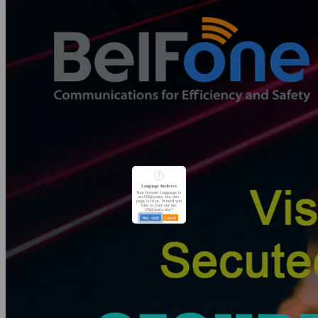
?
Language Redirect
Your browser language is
en-US@posix, but this
page is in pt. Would you
like to visit our en-
US@posix site?
Yes, visit!
Cancel