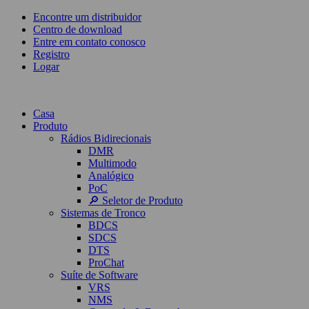
Encontre um distribuidor
Centro de download
Entre em contato conosco
Registro
Logar
Casa
Produto
Rádios Bidirecionais
DMR
Multimodo
Analógico
PoC
🔎 Seletor de Produto
Sistemas de Tronco
BDCS
SDCS
DTS
ProChat
Suíte de Software
VRS
NMS