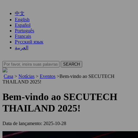
中文
English
Español
Português
Français
Русский язык
العربية
Casa
>
Notícias
>
Eventos
>
Bem-vindo ao SECUTECH
THAILAND 2025!
Bem-vindo ao SECUTECH
THAILAND 2025!
Data de lançamento: 2025-10-28