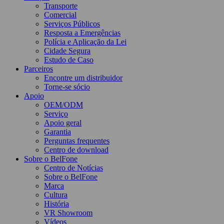
Transporte
Comercial
Serviços Públicos
Resposta a Emergências
Polícia e Aplicação da Lei
Cidade Segura
Estudo de Caso
Parceiros
Encontre um distribuidor
Torne-se sócio
Apoio
OEM/ODM
Serviço
Apoio geral
Garantia
Perguntas frequentes
Centro de download
Sobre o BelFone
Centro de Notícias
Sobre o BelFone
Marca
Cultura
História
VR Showroom
Vídeos