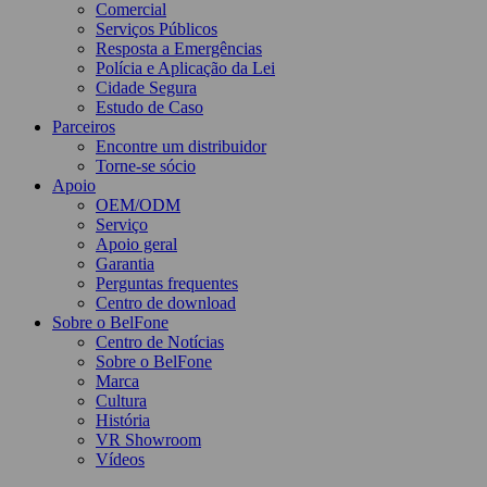
Comercial
Serviços Públicos
Resposta a Emergências
Polícia e Aplicação da Lei
Cidade Segura
Estudo de Caso
Parceiros
Encontre um distribuidor
Torne-se sócio
Apoio
OEM/ODM
Serviço
Apoio geral
Garantia
Perguntas frequentes
Centro de download
Sobre o BelFone
Centro de Notícias
Sobre o BelFone
Marca
Cultura
História
VR Showroom
Vídeos