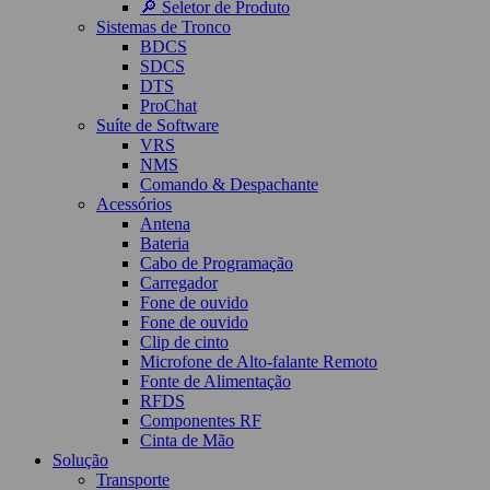
🔎 Seletor de Produto
Sistemas de Tronco
BDCS
SDCS
DTS
ProChat
Suíte de Software
VRS
NMS
Comando & Despachante
Acessórios
Antena
Bateria
Cabo de Programação
Carregador
Fone de ouvido
Fone de ouvido
Clip de cinto
Microfone de Alto-falante Remoto
Fonte de Alimentação
RFDS
Componentes RF
Cinta de Mão
Solução
Transporte