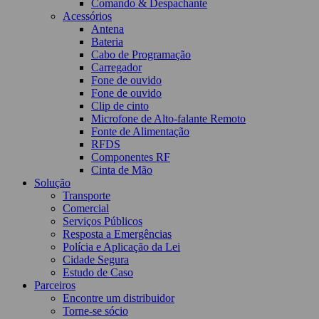
Comando & Despachante
Acessórios
Antena
Bateria
Cabo de Programação
Carregador
Fone de ouvido
Fone de ouvido
Clip de cinto
Microfone de Alto-falante Remoto
Fonte de Alimentação
RFDS
Componentes RF
Cinta de Mão
Solução
Transporte
Comercial
Serviços Públicos
Resposta a Emergências
Polícia e Aplicação da Lei
Cidade Segura
Estudo de Caso
Parceiros
Encontre um distribuidor
Torne-se sócio