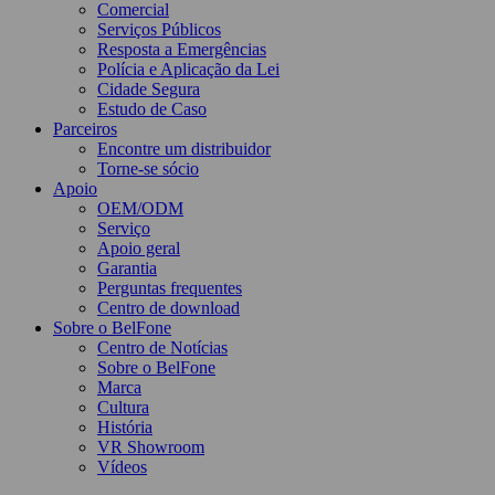
Comercial
Serviços Públicos
Resposta a Emergências
Polícia e Aplicação da Lei
Cidade Segura
Estudo de Caso
Parceiros
Encontre um distribuidor
Torne-se sócio
Apoio
OEM/ODM
Serviço
Apoio geral
Garantia
Perguntas frequentes
Centro de download
Sobre o BelFone
Centro de Notícias
Sobre o BelFone
Marca
Cultura
História
VR Showroom
Vídeos