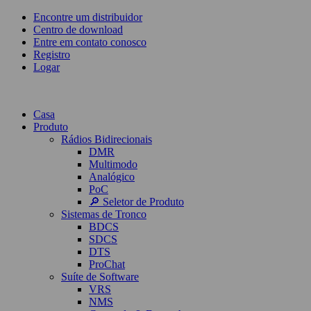
Encontre um distribuidor
Centro de download
Entre em contato conosco
Registro
Logar
Casa
Produto
Rádios Bidirecionais
DMR
Multimodo
Analógico
PoC
🔎 Seletor de Produto
Sistemas de Tronco
BDCS
SDCS
DTS
ProChat
Suíte de Software
VRS
NMS