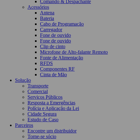
Comando & Despachante
Acessórios
Antena
Bateria
Cabo de Programação
Carregador
Fone de ouvido
Fone de ouvido
Clip de cinto
Microfone de Alto-falante Remoto
Fonte de Alimentação
RFDS
Componentes RF
Cinta de Mão
Solução
Transporte
Comercial
Serviços Públicos
Resposta a Emergências
Polícia e Aplicação da Lei
Cidade Segura
Estudo de Caso
Parceiros
Encontre um distribuidor
Torne-se sócio