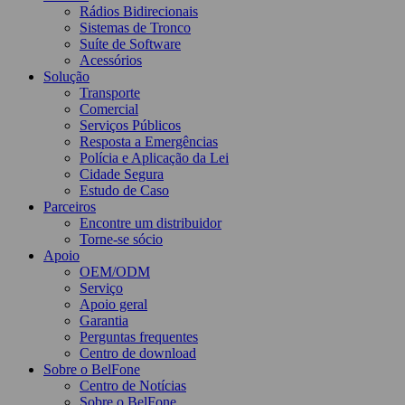
Rádios Bidirecionais
Sistemas de Tronco
Suíte de Software
Acessórios
Solução
Transporte
Comercial
Serviços Públicos
Resposta a Emergências
Polícia e Aplicação da Lei
Cidade Segura
Estudo de Caso
Parceiros
Encontre um distribuidor
Torne-se sócio
Apoio
OEM/ODM
Serviço
Apoio geral
Garantia
Perguntas frequentes
Centro de download
Sobre o BelFone
Centro de Notícias
Sobre o BelFone