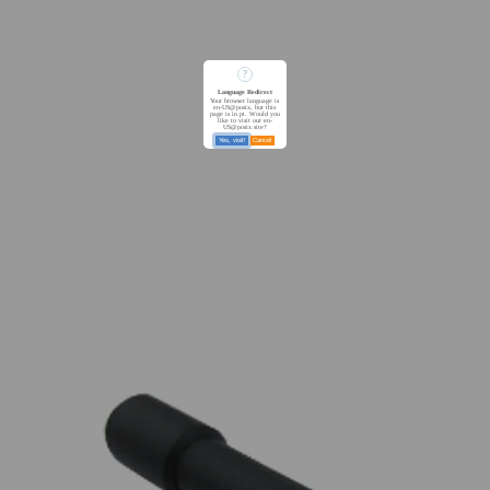
?
Language Redirect
Your browser language is
en-US@posix, but this
page is in pt. Would you
like to visit our en-
US@posix site?
Yes, visit!
Cancel