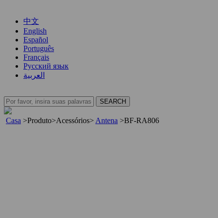
中文
English
Español
Português
Français
Русский язык
العربية
Casa
>
Produto
>
Acessórios
>
Antena
>
BF-RA806