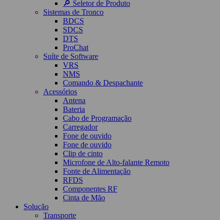
🔎 Seletor de Produto
Sistemas de Tronco
BDCS
SDCS
DTS
ProChat
Suíte de Software
VRS
NMS
Comando & Despachante
Acessórios
Antena
Bateria
Cabo de Programação
Carregador
Fone de ouvido
Fone de ouvido
Clip de cinto
Microfone de Alto-falante Remoto
Fonte de Alimentação
RFDS
Componentes RF
Cinta de Mão
Solução
Transporte