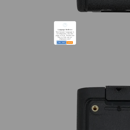
?
Language Redirect
Your browser language is
en-US@posix, but this
page is in pt. Would you
like to visit our en-
US@posix site?
Yes, visit!
Cancel