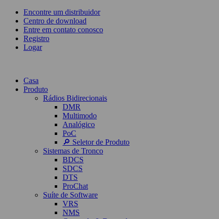
Encontre um distribuidor
Centro de download
Entre em contato conosco
Registro
Logar
Casa
Produto
Rádios Bidirecionais
DMR
Multimodo
Analógico
PoC
🔎 Seletor de Produto
Sistemas de Tronco
BDCS
SDCS
DTS
ProChat
Suíte de Software
VRS
NMS