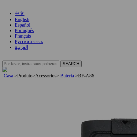
中文
English
Español
Português
Français
Русский язык
العربية
Casa
>
Produto
>
Acessórios
>
Bateria
>
BF-A86