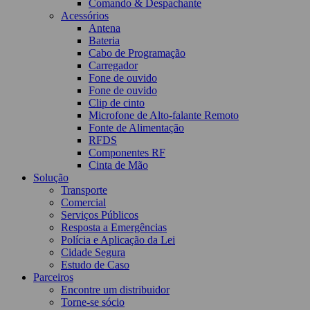
Comando & Despachante
Acessórios
Antena
Bateria
Cabo de Programação
Carregador
Fone de ouvido
Fone de ouvido
Clip de cinto
Microfone de Alto-falante Remoto
Fonte de Alimentação
RFDS
Componentes RF
Cinta de Mão
Solução
Transporte
Comercial
Serviços Públicos
Resposta a Emergências
Polícia e Aplicação da Lei
Cidade Segura
Estudo de Caso
Parceiros
Encontre um distribuidor
Torne-se sócio