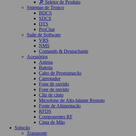
🔎 Seletor de Produto
Sistemas de Tronco
BDCS
SDCS
DTS
ProChat
Suíte de Software
VRS
NMS
Comando & Despachante
Acessórios
Antena
Bateria
Cabo de Programação
Carregador
Fone de ouvido
Fone de ouvido
Clip de cinto
Microfone de Alto-falante Remoto
Fonte de Alimentação
RFDS
Componentes RF
Cinta de Mão
Solução
Transporte