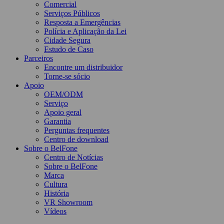
Comercial
Serviços Públicos
Resposta a Emergências
Polícia e Aplicação da Lei
Cidade Segura
Estudo de Caso
Parceiros
Encontre um distribuidor
Torne-se sócio
Apoio
OEM/ODM
Serviço
Apoio geral
Garantia
Perguntas frequentes
Centro de download
Sobre o BelFone
Centro de Notícias
Sobre o BelFone
Marca
Cultura
História
VR Showroom
Vídeos