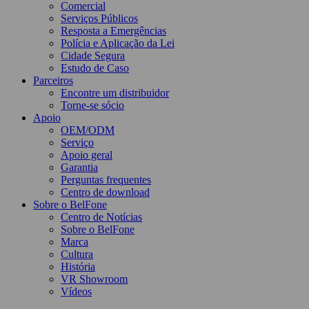
Comercial
Serviços Públicos
Resposta a Emergências
Polícia e Aplicação da Lei
Cidade Segura
Estudo de Caso
Parceiros
Encontre um distribuidor
Torne-se sócio
Apoio
OEM/ODM
Serviço
Apoio geral
Garantia
Perguntas frequentes
Centro de download
Sobre o BelFone
Centro de Notícias
Sobre o BelFone
Marca
Cultura
História
VR Showroom
Vídeos