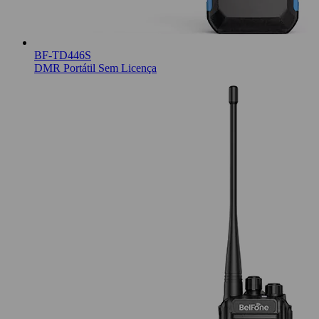
BF-TD446S
DMR Portátil Sem Licença