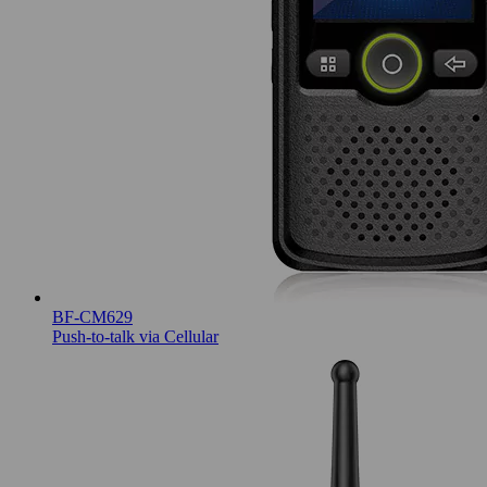
BF-CM629
Push-to-talk via Cellular