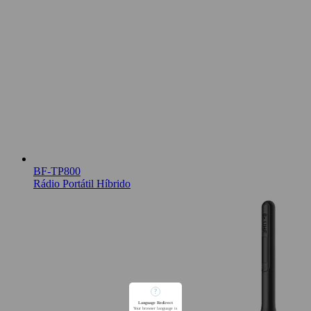
BF-TP800
Rádio Portátil Híbrido
?
Language Redirect
Your browser language is