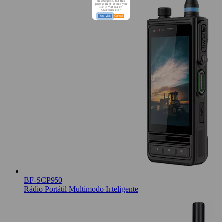
en-US@posix, but this
page is in pt. Would you
like to visit our en-
US@posix site?
Yes, visit!
Cancel
BF-SCP950
Rádio Portátil Multimodo Inteligente