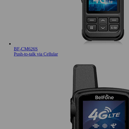
BF-CM626S
Push-to-talk via Cellular