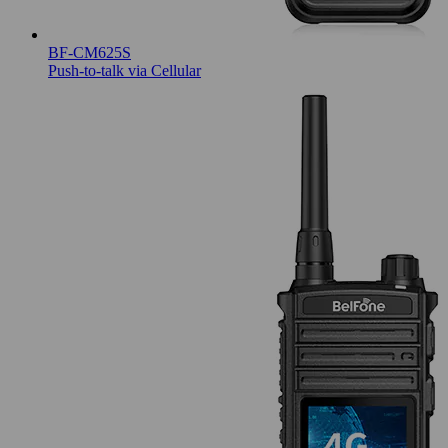
BF-CM625S
Push-to-talk via Cellular