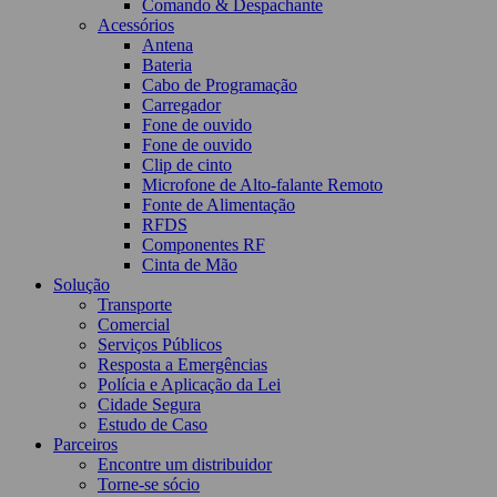
Comando & Despachante
Acessórios
Antena
Bateria
Cabo de Programação
Carregador
Fone de ouvido
Fone de ouvido
Clip de cinto
Microfone de Alto-falante Remoto
Fonte de Alimentação
RFDS
Componentes RF
Cinta de Mão
Solução
Transporte
Comercial
Serviços Públicos
Resposta a Emergências
Polícia e Aplicação da Lei
Cidade Segura
Estudo de Caso
Parceiros
Encontre um distribuidor
Torne-se sócio