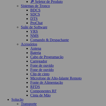
🔎 Seletor de Produto
Sistemas de Tronco
BDCS
SDCS
DTS
ProChat
Suíte de Software
VRS
NMS
Comando & Despachante
Acessórios
Antena
Bateria
Cabo de Programação
Carregador
Fone de ouvido
Fone de ouvido
Clip de cinto
Microfone de Alto-falante Remoto
Fonte de Alimentação
RFDS
Componentes RF
Cinta de Mão
Solução
Transporte