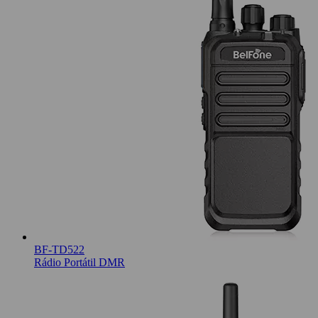
BF-TD522
Rádio Portátil DMR