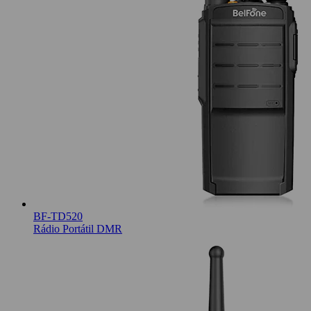
BF-TD520
Rádio Portátil DMR