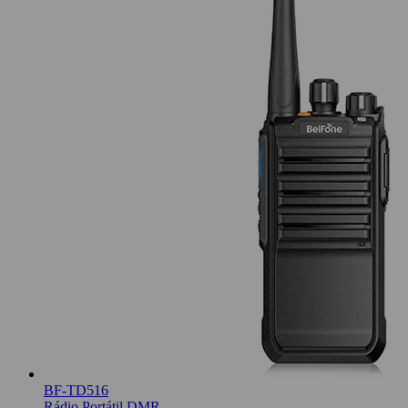
BF-TD516
Rádio Portátil DMR