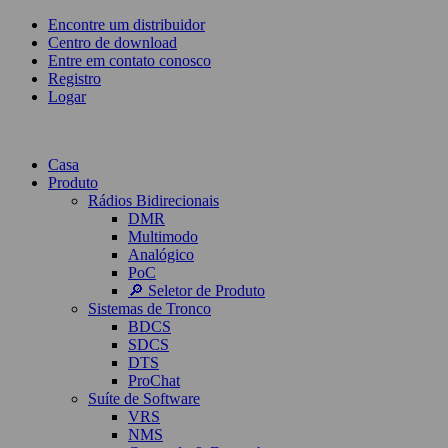
Encontre um distribuidor
Centro de download
Entre em contato conosco
Registro
Logar
Casa
Produto
Rádios Bidirecionais
DMR
Multimodo
Analógico
PoC
🔎 Seletor de Produto
Sistemas de Tronco
BDCS
SDCS
DTS
ProChat
Suíte de Software
VRS
NMS